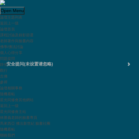
Open Menu
論壇主題列表
Powered by
Translate
返回上一级
論壇首頁
課程討論及錄影節選
老師著作與臉書內容
佛學/佛法討論
個人心得分享
問題提問
安全提问(未设置请忽略)
靜坐
觀行
念佛
參禪
登录
論壇相關事務
隨機看帖
还没有注册？
星光同修會其他網站
返回上一级
首页
|
登录
|
注册
星光同修會主站
林勝義老師的臉書專頁
简易版
|
触屏版
|
电脑版
|
馬來西亞 佛法新世紀 臉書社團
© Comsenz Inc.
隨機看帖
聯絡我們