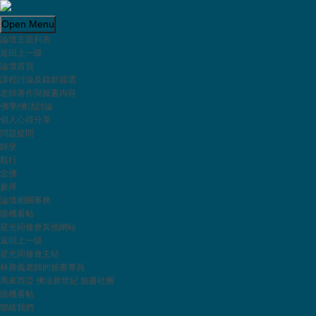
Open Menu
論壇主題列表
返回上一级
論壇首頁
課程討論及錄影節選
歡迎來到星光同修會-星光佛法論壇！
老師著作與臉書內容
佛學/佛法討論
Powered by
Translate
個人心得分享
行門功法討論
問題提問
靜坐
觀行
靜坐
念佛
參禪
觀行
論壇相關事務
隨機看帖
念佛
星光同修會其他網站
返回上一级
參禪
星光同修會主站
林勝義老師的臉書專頁
馬來西亞 佛法新世紀 臉書社團
首页
|
登录
|
注册
隨機看帖
简易版
|
触屏版
|
电脑版
|
聯絡我們