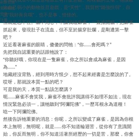
刷新页面
比自己弱小的動物並且遊戲，是“天性”，我貿然“鋤強扶弱”，自
复制链接
登录
認“我好善良哦”，也不是事，怪怪的。
注册
但就是忍不住。貓不死心，不讓我碰麻雀，一直推開貓，把麻雀
抓起來，發現肚子在流血，但不至於腸穿肚爛，是剛遭第一擊
吧？
近近看著麻雀的眼睛，傻傻的問牠：“你......會死嗎？”
先把我自認重要的話跟牠說了：
“你聽好哦，你現在是一隻麻雀，你之所以會成為麻雀，是因
為......”
地藏經沒背熟，經到用時方恨少，想不起來經書是怎麼說的了。
哎呀，那就說本質一點的吧？
可是我的天，本質一點該怎麼講？
呃......麻雀不會笑我，麻雀不會批評我講得不如理不如法，現在
情況緊急必須一，讓牠聽到“阿彌陀佛”，一歷耳根永為道種！
唸一下阿彌陀佛。
然後告訴牠重要的消息：你呢，之所以變成了麻雀，是因為你根
本上無明，無明呢，就是......你不知道輪迴苦，從你有了意識開
始，你反而無明，你不知道活著所經歷的一切是苦，那麼，你會