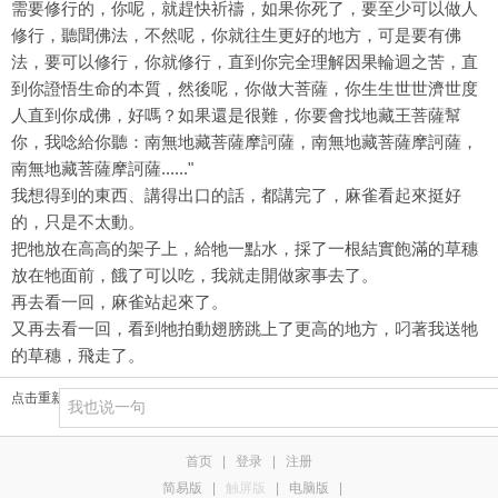
需要修行的，你呢，就趕快祈禱，如果你死了，要至少可以做人
修行，聽聞佛法，不然呢，你就往生更好的地方，可是要有佛
法，要可以修行，你就修行，直到你完全理解因果輪迴之苦，直
到你證悟生命的本質，然後呢，你做大菩薩，你生生世世濟世度
人直到你成佛，好嗎？如果還是很難，你要會找地藏王菩薩幫
你，我唸給你聽：南無地藏菩薩摩訶薩，南無地藏菩薩摩訶薩，
南無地藏菩薩摩訶薩......"
我想得到的東西、講得出口的話，都講完了，麻雀看起來挺好
的，只是不太動。
把牠放在高高的架子上，給牠一點水，採了一根結實飽滿的草穗
放在牠面前，餓了可以吃，我就走開做家事去了。
再去看一回，麻雀站起來了。
又再去看一回，看到牠拍動翅膀跳上了更高的地方，叼著我送牠
的草穗，飛走了。
点击重新加载
首页
|
登录
|
注册
简易版
|
触屏版
|
电脑版
|