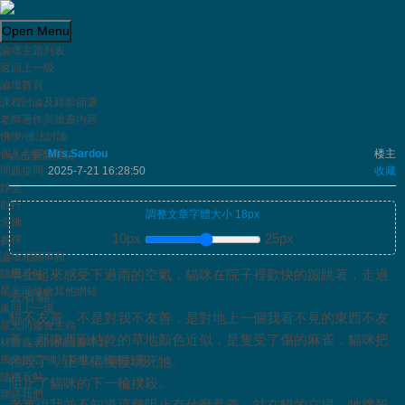
Open Menu
論壇主題列表
Powered by
Translate
返回上一级
個人心得分享
回复
論壇首頁
課程討論及錄影節選
老師著作與臉書內容
最笨拙的“弘揚佛法”
看全部
佛學/佛法討論
個人心得分享
Mrs.Sardou
楼主
点击重新加载
問題提問
2025-7-21 16:28:50
收藏
靜坐
觀行
調整文章字體大小
18
px
念佛
10px
25px
參禪
論壇相關事務
早上起來感受下過雨的空氣，貓咪在院子裡歡快的蹦跳著，走過
隨機看帖
星光同修會其他網站
去看貓。
返回上一级
貓不友善，不是對我不友善，是對地上一個我看不見的東西不友
星光同修會主站
善，那東西跟枯乾的草地顏色近似，是隻受了傷的麻雀，貓咪把
林勝義老師的臉書專頁
馬來西亞 佛法新世紀 臉書社團
牠咬了，正準備慢慢玩死牠。
隨機看帖
阻止了貓咪的下一輪撲殺。
聯絡我們
老實說我並不知道這種阻止有什麼意義。站在貓的立場，牠撲殺