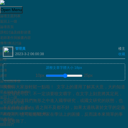
Open Menu
論壇主題列表
Powered by
Translate
返回上一级
參禪
回复
論壇首頁
課程討論及錄影節選
老師著作與臉書內容
林老師大略講解心的運作及參禪
看全部
佛學/佛法討論
個人心得分享
管理員
楼主
問題提問
2023-3-2 06:00:38
收藏
靜坐
觀行
調整文章字體大小
18
px
念佛
10px
25px
參禪
論壇相關事務
我覺得大家放輕鬆一點啦！ 文字上的運用了解其大意，大約知道
隨機看帖
星光同修會其他網站
怎麼做就可以，不一定須要咬文嚼字，在文字上刻意將其定死，
返回上一级
否則容易讓我們無形之中進入國學研究，或國文研究的狀態，也
星光同修會主站
不見得有必要！ 過之與不及都不好，如果太過執著於文字的定義
林勝義老師的臉書專頁
馬來西亞 佛法新世紀 臉書社團
和使用，也可能造成大家在學法上的困擾，反而讓本來簡單的事
隨機看帖
變成複雜了。
聯絡我們