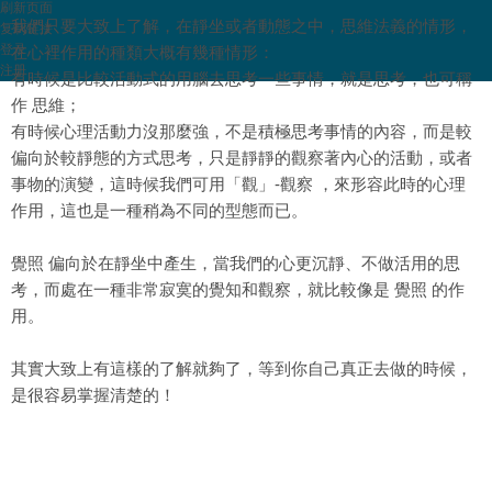
刷新页面
我們只要大致上了解，在
靜坐
或者動態之中，思維法義的情形，
复制链接
登录
在心裡作用的種類大概有幾種情形：
注册
有時候是比較活動式的用腦去思考一些事情，就是思考，也可稱
作 思維；
有時候心理活動力沒那麼強，不是積極思考事情的內容，而是較
偏向於較靜態的方式思考，只是靜靜的觀察著內心的活動，或者
事物的演變，這時候我們可用「觀」-觀察 ，來形容此時的心理
作用，這也是一種稍為不同的型態而已。
覺照 偏向於在靜坐中產生，當我們的心更沉靜、不做活用的思
考，而處在一種非常寂寞的覺知和觀察，就比較像是 覺照 的作
用。
其實大致上有這樣的了解就夠了，等到你自己真正去做的時候，
是很容易掌握清楚的！