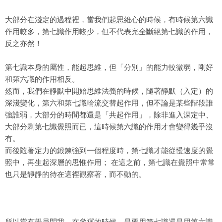
大部分在淺定的過程裡，當我們起思維心的時候，有時候第六識
作用較多，第七識作用較少，但不代表完全斷絕第七識的作用，
反之亦然！
第七識本身的屬性，能起思維，但「分別」的能力較微弱，剛好
和第六識的作用相反。
然而，我們在靜默中開始思維法義的時候，隨著靜默（入定）的
深淺變化，第六和第七識輪流交替起作用，但不論是某些階段誰
強誰弱，大部分的時間都還是「共起作用」，除非進入深定中、
大部分剩第七識覺照而已，這時候第六識的作用才會變得幾乎沒
有。
而後隨著定力的鍛鍊強到一個程度時，第七識才能從慢速度的覺
照中，再生起深層的思惟作用； 在這之前，第七識在覺照中常常
也只是靜靜的待在這裡觀察著，而不動的。
所以當有學員問我，在
參禪
的時候，是要用第七識還是用第六識