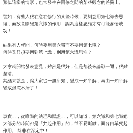
類似這樣的情形，也常發生在同修之間的某些觀念的差異上。
譬如，有些人很在意在修行的某些時候，要刻意用
第七識
去思
維，而故意斷絕第六識的作用，認為這樣思維才有可能參悟成
功！
結果有人就問，何時要用第六識而不要用第七識？
何時又只須要用到第七識，別用第六識思惟？
大家就開始發表意見，雖然是很好，但是都後來論戰一通，很難
釐清。
其結果就是，讓大家從一無所知，變成一知半解，再由一知半解
變成混沌不清了！
事實上，從唯識的法理和體證上，可以知道，第六識和第七識絕
大部分的時間都是「共起作用」的，並不易斷離，而各自單獨起
作用。 除非在深定中！